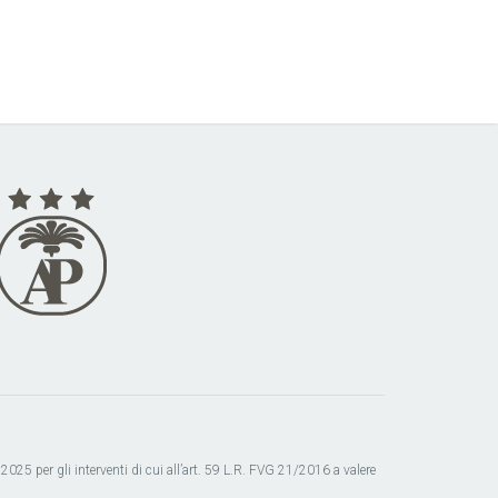
025 per gli interventi di cui all’art. 59 L.R. FVG 21/2016 a valere