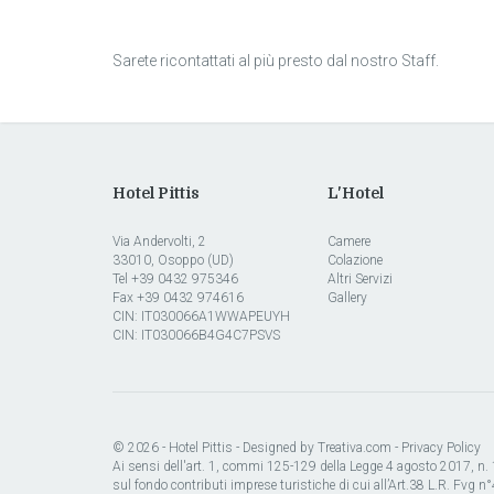
Sarete ricontattati al più presto dal nostro Staff.
Hotel Pittis
L'Hotel
Via Andervolti, 2
Camere
33010, Osoppo (UD)
Colazione
Tel +39 0432 975346
Altri Servizi
Fax +39 0432 974616
Gallery
CIN: IT030066A1WWAPEUYH
CIN: IT030066B4G4C7PSVS
© 2026 - Hotel Pittis -
Designed by Treativa.com
-
Privacy Policy
Ai sensi dell'art. 1, commi 125-129 della Legge 4 agosto 2017, n. 12
sul fondo contributi imprese turistiche di cui all’Art.38 L.R. Fvg 