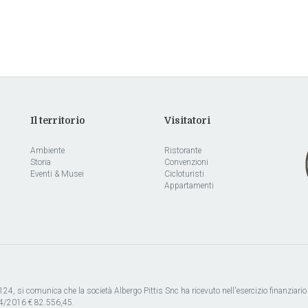
Il territorio
Visitatori
Ambiente
Ristorante
Storia
Convenzioni
Eventi & Musei
Cicloturisti
Appartamenti
4, si comunica che la società Albergo Pittis Snc ha ricevuto nell'esercizio finanziario 2
n°4/2016 € 82.556,45.